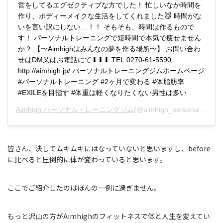
営をしてるエグゼクティブな方でした！ 忙しいなか時間を
作り、ボディーメイクな生活をしてくれました😼 時間がな
いを言い訳にしない…！！ そもそも、時間は作るもので
す！ パーソナルトレーニングで短時間で本気で痩せません
か？ 【〜Aimhighはみんなの夢を作る場所〜】 お問い合わ
せはDM又はお電話にて⬇︎⬇︎⬇︎ TEL:0270-61-5590
http://aimhigh.jp/ パーソナルトレーニングジムホームページ
#パーソナルトレーニング #2ヶ月で変わる #体脂肪率
#EXILEを目指す #体重は軽くなりたくない男性は多い
Aimhigh パーソナルトレーニングジム
(@aimhigh_personal)がシェアした投稿 –
皆さん、決してムキムキにはなっていないと思いますし、before
に比べると圧倒的に体が変わっていると思います。
ここでご紹介したのはほんの一例に過ぎません。
もっと沢山の方がAimhighのフィットネスで体と人生を変えてい