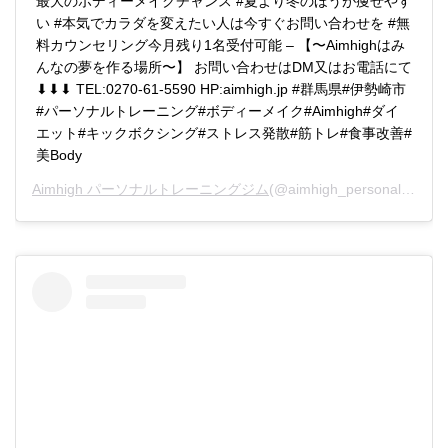
最大のボディーメイクチャンス #夏より冬のほうが痩せやす
い #本気でカラダを変えたい人は今すぐお問い合わせを #無
料カウンセリング今月残り1名受付可能 – 【〜Aimhighはみ
んなの夢を作る場所〜】 お問い合わせはDM又はお電話にて
⬇︎⬇︎⬇︎ TEL:0270-61-5590 HP:aimhigh.jp #群馬県#伊勢崎市
#パーソナルトレーニング#ボディーメイク#Aimhigh#ダイ
エット#キックボクシング#ストレス発散#筋トレ#食事改善#
美Body
Aimhigh パーソナルトレーニングジム
(@aimhigh_personal)がシェアした投稿 –