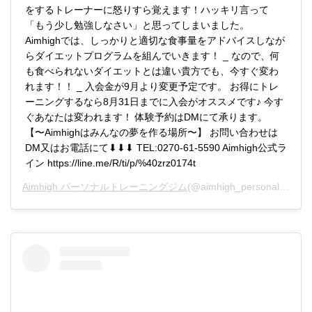
をするトレーナーに怒りすら覚えます！ハッキリ言って
「もう少し勉強しなさい」と思ってしまいました。
Aimhighでは、しっかりと適切な食事量をアドバイスしなが
らダイエットプログラムを組んでいきます！ _ なので、何
も食べられないダイエットとは違い貴方でも、今すぐ変わ
れます！！ _ 入会金が9月より変更予定です。 お得にトレ
ーニングするなら8月31日までに入会がオススメです♪ 今す
ぐあなたは変われます！ 体験予約はDMにて承ります。
【〜Aimhighはみんなの夢を作る場所〜】 お問い合わせは
DM又はお電話にて⬇︎⬇︎⬇︎ TEL:0270-61-5590 Aimhigh公式ラ
イン https://line.me/R/ti/p/%40zrz0174t
Aimhigh パーソナルトレーニングジム
(@aimhigh_personal)がシェアした投稿 –