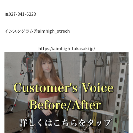
℡027-341-6223
インスタグラム＠aimhigh_strech
https://aimhigh-takasaki.jp/